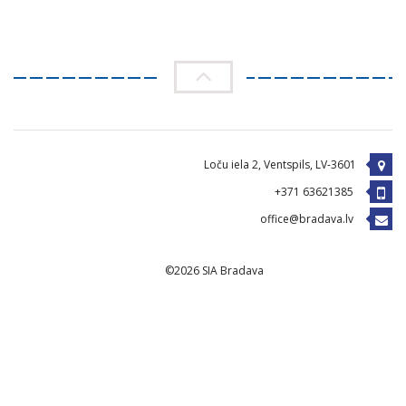
Loču iela 2, Ventspils, LV-3601
+371 63621385
office@bradava.lv
©2026 SIA Bradava