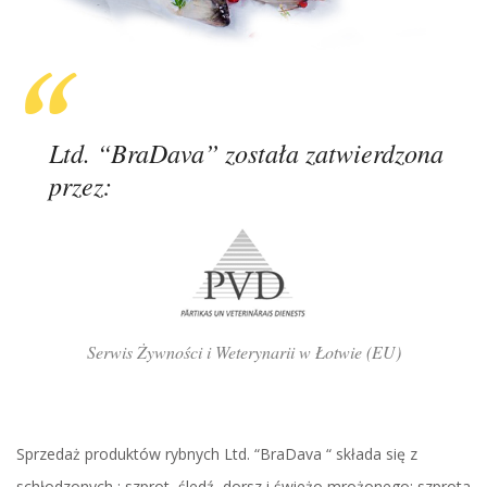
Ltd. “BraDava” została zatwierdzona
przez:
Serwis Żywności i Weterynarii w Łotwie (EU)
Sprzedaż produktów rybnych Ltd. “BraDava “ składa się z
schłodzonych : szprot, śledź, dorsz i świeżo mrożonego: szprota